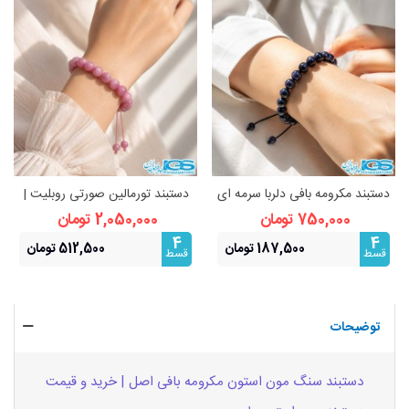
دستبند مکرومه بافی دلربا سرمه ای
دستبند تورمالین صورتی روبلیت |
اصل | درخشش ستارگان و انرژی
سنگ عشق
750,000 تومان
2,050,000 تومان
مثبت
4
4
187,500 تومان
512,500 تومان
قسط
قسط
توضیحات
دستبند سنگ مون استون مکرومه بافی اصل | خرید و قیمت