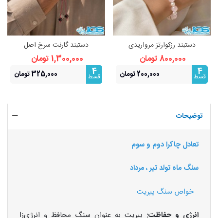
دستبند رزکوارتز مرواریدی
دستبند گارنت سرخ اصل
مکرومه‌بافی اصل | سنگ عشق،
مکرومه‌بافی | سنگ عشق
800,000 تومان
1,300,000 تومان
آرامش و لطافت
4
4
200,000 تومان
325,000 تومان
قسط
قسط
توضیحات
تعادل چاکرا دوم و سوم
سنگ ماه تولد تیر ، مرداد
خواص سنگ پیریت
انرژی و حفاظت:
پیریت به عنوان سنگ محافظ و انرژی‌زا