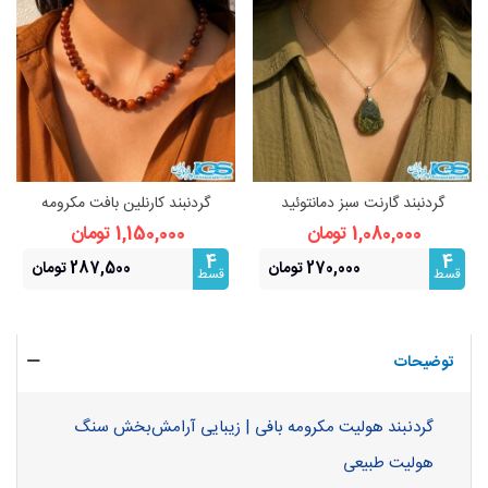
گردنبند گارنت سبز دمانتوئید
گردنبند کارنلین بافت مکرومه
(بازنجیراستیل)
1,080,000 تومان
1,150,000 تومان
4
4
270,000 تومان
287,500 تومان
قسط
قسط
توضیحات
گردنبند هولیت مکرومه بافی | زیبایی آرامش‌بخش سنگ
هولیت طبیعی