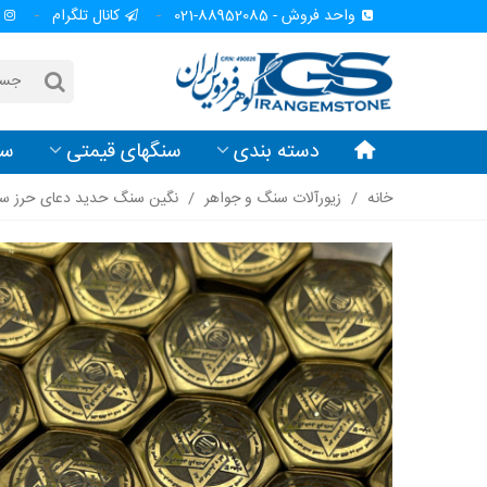
واحد فروش - 88952085-021
کانال تلگرام
دسته بندی
سنگهای قیمتی
سن
خانه
/
زیورآلات سنگ و جواهر
/
نگین سنگ حدید دعای حرز سلی