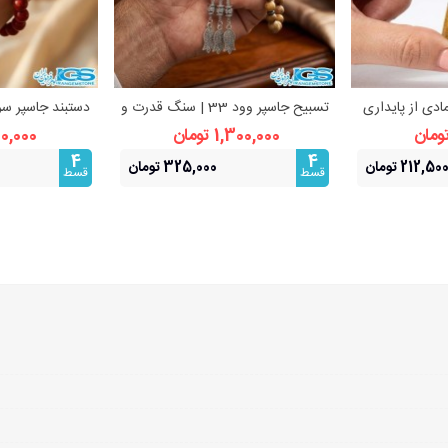
ادی از پایداری
تسبیح جاسپر وود 33 | سنگ قدرت و
دستبند جاسپر سر
بیشتر
مشاهده بیشتر
مشا
آرامش
| زیبایی طبی
1,300,000 تومان
900,000 ت
4
4
212,50 تومان
325,000 تومان
قسط
قسط