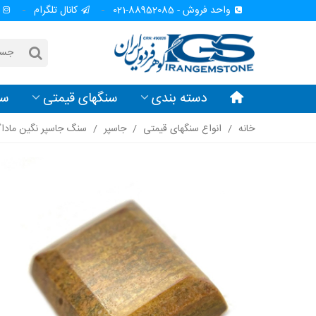
واحد فروش - 88952085-021
کانال تلگرام
دسته بندی
سنگهای قیمتی
سن
خانه
/
انواع سنگهای قیمتی
/
جاسپر
/
سنگ جاسپر نگین ماداگ