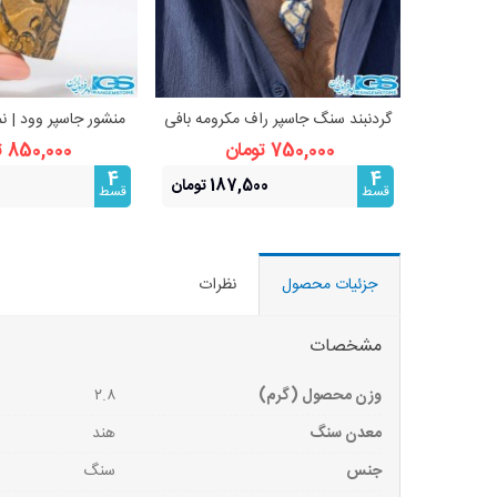
گردنبند سنگ جاسپر راف مکرومه بافی
منشور جاسپر وود | نم
مشاهده بیشتر
مشاهده 
فری سایز
750,000 تومان
850,000 تومان
4
4
187,500 تومان
0
قسط
قسط
جزئیات محصول
نظرات
مشخصات
وزن محصول (گرم)
۲.۸
معدن سنگ
هند
جنس
سنگ