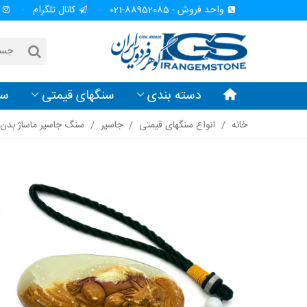
واحد فروش - 88952085-021
کانال تلگرام
دسته بندی
سنگهای قیمتی
سن
خانه
/
انواع سنگهای قیمتی
/
جاسپر
/
سنگ جاسپر ماساژ بدن 