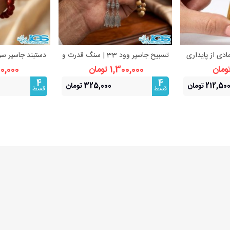
ادی از پایداری
تسبیح جاسپر وود 33 | سنگ قدرت و
دستبند جاسپر سر
بیشتر
مشاهده بیشتر
مشا
آرامش
| زیبایی طبی
1,300,000 تومان
900,000 ت
4
4
212,50 تومان
325,000 تومان
قسط
قسط