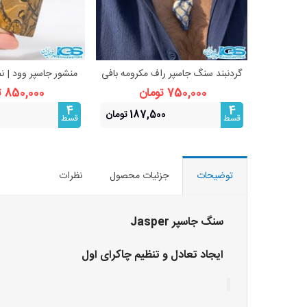
گردنبند سنگ جاسپر راف مکرومه بافی
منشور جاسپر وود | نم
مشاهده بیشتر
مشاهده 
فری سایز
750,000 تومان
850,000 تومان
4
4
187,500 تومان
0
قسط
قسط
توضیحات
جزئیات محصول
نظرات
سنگ جاسپر Jasper
ایجاد تعادل و تنظیم چاکرای اول