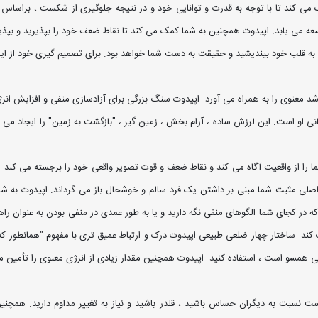
ک می کند تا با توجه به قدرت و توانایی خود و در نتیجه جلوگیری از شکست ، براسا
 می یابد. اپیدوت همچنین به شما کمک می کند تا نقاط ضعف خود را بپذیرید و بپذیر
به قلب خود بیندیشید و حقیقت به دست شما خواهد بود. برای تصمیم گیری خود از این
شد معنوی را به همراه می آورد. اپیدوت سنگ بزرگی برای آزادسازی منفی و افزایش ان
و است. این لرزش ساده ، آرام بخش ، زمین گیر ، "بازگشت به زمین" را ایجاد می کند
ا از واقعیت آگاه می کند و نقاط ضعف و قوت تصویر واقعی خود را برجسته می کند. این
صلی مثبت شما مبنی بر داشتن یک فرد سالم و خوشحال باز می گرداند. اپیدوت به شما می
 در کجای شما الگوهای منفی نگه دارید و یا به طور عمدی در منفی بودن به عنوان راه
 کند. ساختار چهار ضلعی طبیعی اپیدوت درک و ارتباط عمیق تری با مفهوم "همانطور که د
 همسو است ، استفاده کنید. اپیدوت همچنین مقدار زیادی از انرژی معنوی را تأمین م
نسبت به دیگران حساس باشید ، قلدر باشید و نیاز به تغییر مداوم دارید. همچنین