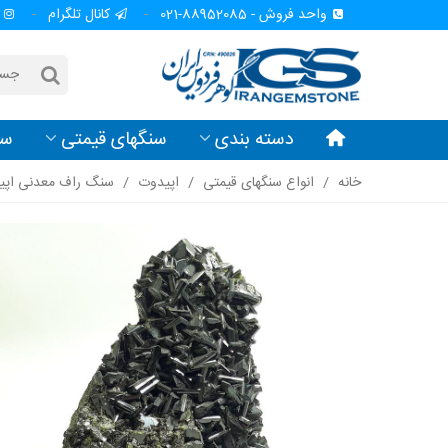
واحد فروش - 88952085-021
کانال تلگرام
دسته بندی
سنگهای قیمتی
سن
خانه
/
انواع سنگهای قیمتی
/
اپیدوت
/
سنگ راف معدنی اپی