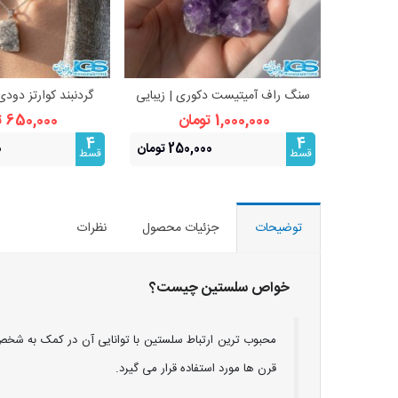
سنگ راف آمیتیست دکوری | زیبایی
گردنبند کوارتز دودی
مشاهده بیشتر
مشاهده 
طبیعی و انرژی‌بخش
استیل | آرامش و م
1,000,000 تومان
650,000 تومان
4
4
250,000 تومان
0
قسط
قسط
توضیحات
جزئیات محصول
نظرات
خواص سلستین
چیست؟
محبوب ترین ارتباط سلستین با توانایی آن در کمک به شخص 
قرن ها مورد استفاده قرار می گیرد.