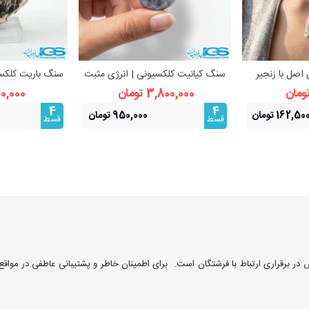
 اصل با زنجیر
سنگ کیانیت کلکسیونی | انرژی مثبت
سنگ باریت کلکسی
بیشتر
مشاهده بیشتر
مشا
حافظت انرژی
برای کلک
3,800,000 تومان
800,000 ت
4
4
162,50 تومان
950,000 تومان
قسط
قسط
در برقراری ارتباط با فرشتگان است. برای اطمینان خاطر و پشتیبانی عاطفی در موا