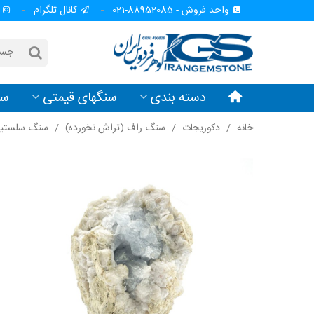
واحد فروش - 88952085-021
کانال تلگرام
دسته بندی
سنگهای قیمتی
سن
خانه
/
دکوریجات
/
سنگ راف (تراش نخورده)
/
سنگ سلستین