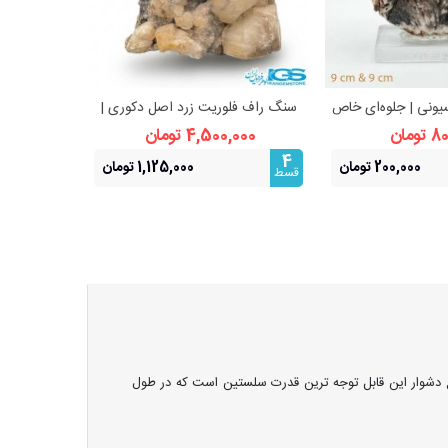
ونی | جلوه‌ای خاص
سنگ راف فلوریت زرد اصل دکوری |
سنگ
هده بیشتر
مشاهده بیشتر
سیون و دکور
تعادل، آرامش و درخشندگی
ومان
4,500,000 تومان
,000
4
4
200,000 تومان
1,125,000 تومان
قسط
قسط
قع دشوار این قابل توجه ترین قدرت سلستین است که در طول