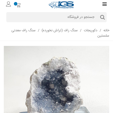
0
خانه
/
دکوریجات
/
سنگ راف (تراش نخورده)
/
سنگ راف معدنی
سلستین