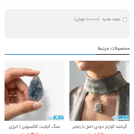
جعبه هدیه
(
100,000 تومان
)
محصولات مرتبط
گردنبند کوارتز دودی اصل با زنجیر
سنگ کیانیت کلکسیونی | انرژی
استیل | آرامش و محافظت انرژی
مثبت