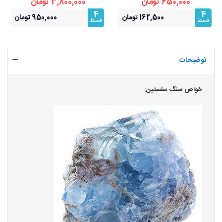
650,000 تومان
3,800,000 تومان
4
4
162,500 تومان
950,000 تومان
قسط
قسط
توضیحات
خواص سنگ سلستین: