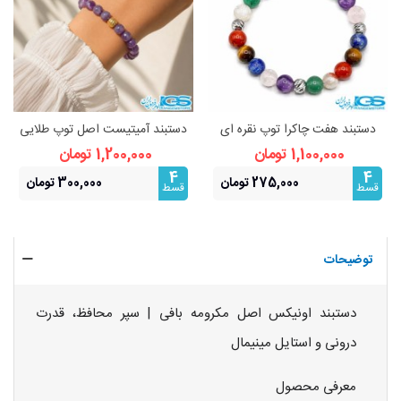
دستبند هفت چاکرا توپ نقره ای
دستبند آمیتیست اصل توپ طلایی
قفل استیل
استیل (رنگ ثابت)
1,100,000 تومان
1,200,000 تومان
4
4
275,000 تومان
300,000 تومان
قسط
قسط
توضیحات
دستبند اونیکس اصل مکرومه بافی | سپر محافظ، قدرت
درونی و استایل مینیمال
معرفی محصول