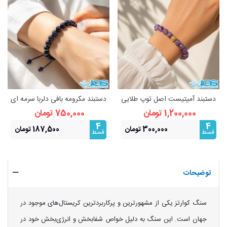
دستبند آمیتیست اصل توپ طلایی
دستبند مکرومه بافی دلربا سرمه ای
استیل (رنگ ثابت)
اصل | درخشش ستارگان و انرژی
1,200,000 تومان
750,000 تومان
مثبت
4
4
300,000 تومان
187,500 تومان
قسط
قسط
توضیحات
سنگ کوارتز یکی از مشهورترین و پرکاربردترین کریستال‌های موجود در
جهان است. این سنگ به دلیل خواص شفابخش و انرژی‌بخش خود در