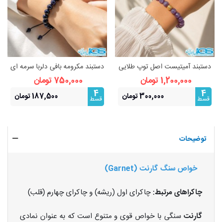
دستبند آمیتیست اصل توپ طلایی
دستبند مکرومه بافی دلربا سرمه ای
استیل (رنگ ثابت)
اصل | درخشش ستارگان و انرژی
1,200,000 تومان
750,000 تومان
مثبت
4
4
300,000 تومان
187,500 تومان
قسط
قسط
توضیحات
خواص سنگ گارنت (Garnet)
چاکراهای مرتبط:
چاکرای اول (ریشه) و چاکرای چهارم (قلب)
گارنت
سنگی با خواص قوی و متنوع است که به عنوان نمادی