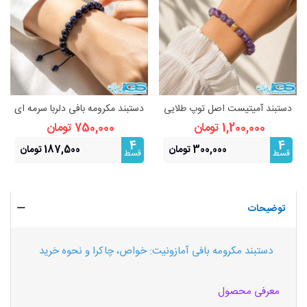
دستبند آمیتیست اصل توپ طلایی
دستبند مکرومه بافی دلربا سرمه ای
استیل (رنگ ثابت)
اصل | درخشش ستارگان و انرژی
1,200,000 تومان
750,000 تومان
مثبت
4
4
300,000 تومان
187,500 تومان
قسط
قسط
توضیحات
دستبند مکرومه بافی آمازونیت: خواص، چاکرا و نحوه خرید
معرفی محصول