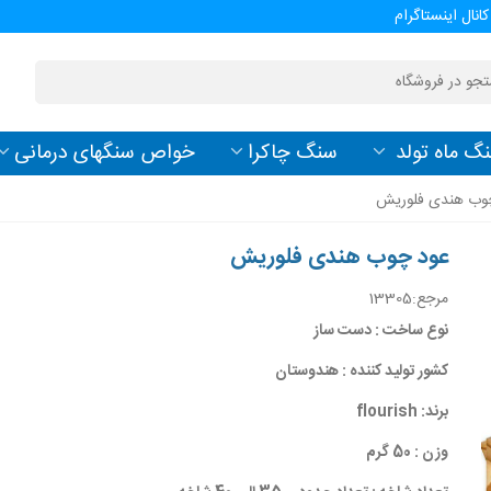
کانال اینستاگرام
گ ماه تولد
سنگ چاکرا
خواص سنگهای درمانی
وب هندی فلوریش
عود چوب هندی فلوریش
مرجع:
13305
نوع ساخت : دست ساز
کشور تولید کننده : هندوستان
برند: flourish
وزن : 50 گرم