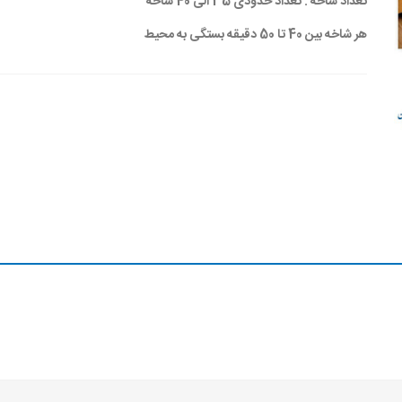
تعداد شاخه : تعداد حدودی 35 الی 40 شاخه
هر شاخه بین 40 تا 50 دقیقه بستگی به محیط