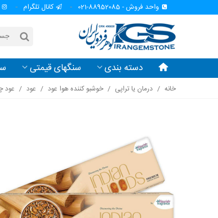
واحد فروش - 88952085-021
کانال تلگرام
دسته بندی
سنگهای قیمتی
سن
خانه
/
درمان یا تراپی
/
خوشبو کننده هوا عود
/
عود
/
عود چ