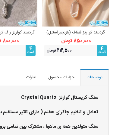
گردنبند کوارتز شفاف (بازنجیراستیل)
گردنبند کوارتز راف ک
مشاهده بیشتر
مشاهده 
850,000 تومان
800,000 تومان
4
4
212,500 تومان
قسط
قسط
توضیحات
جزئیات محصول
نظرات
سنگ کریستال کوارتز Crystal Quartz
تعادل و تنظیم چاکرای هفتم ( دارای تاثیر مستقیم ب
سنگ متولدین همه ی ماهها ، مشترک بین تمامی برو