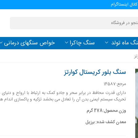
کانال اینستاگرام
گ ماه تولد
سنگ چاکرا
خواص سنگهای درمانی
تز
سنگ بلور کریستال کوارتز
مرجع:
14587
دارای قدرت محافظ در برابر سحر و جادو کمک به ارتباط با ارواح و دنیای م
تحریک سیستم ایمنی بدن آن را تعادل می بخشد تزکیه و پاکسازی اندام ه
وزن محصول:278 گرم
معدن کشف شده: برزیل