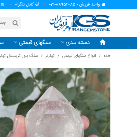
واحد فروش - 88952085-021
کانال تلگرام
دسته بندی
سنگهای قیمتی
سن
خانه
/
انواع سنگهای قیمتی
/
کوارتز
/
سنگ بلور کریستال کوار