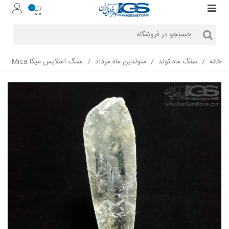
0
خانه
/
سنگ ماه تولد
/
متولدین ماه مرداد
/
سنگ اسلایس میکا Mica