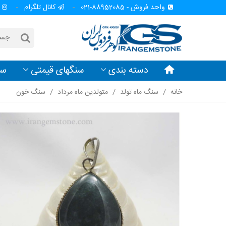
واحد فروش - 88952085-021
کانال تلگرام
دسته بندی
سنگهای قیمتی
سن
خانه
/
سنگ ماه تولد
/
متولدین ماه مرداد
/
سنگ خون