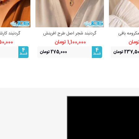
مکرومه بافی
گردنبند شجر اصل طرح افرینش
گردنبند کارن
بیشتر
مشاهده بیشتر
مشا
(بازنجیراستیل) | نماد رشد و فراوانی
1,100,000 تومان
1,150,000 
4
4
237, تومان
275,000 تومان
قسط
قسط