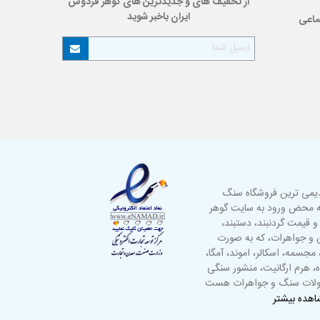
از تخفیف های و جدیدترین های گوهر فردوس
ایران باخبر شوید
ماعی
دیمی ترین فروشگاه سنگ
به محض ورود به سایت گوهر
 و قیمت گردنبند،
دستبند
،
گین و جواهرات، که به صورت
مجسمه
،
اسکالر
، اموند، آمگا،
ه، هرم ارگانیت، منشور سنگی
صولات سنگ و جواهرات هست
هده بیشتر