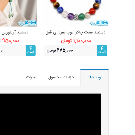
دستبند هفت چاکرا توپ نقره ای قفل
دستبند آونتورین 
مشاهده بیشتر
مشاهده 
استیل
1,100,000 تومان
950,000 تومان
4
4
275,000 تومان
500
قسط
قسط
توضیحات
جزئیات محصول
نظرات