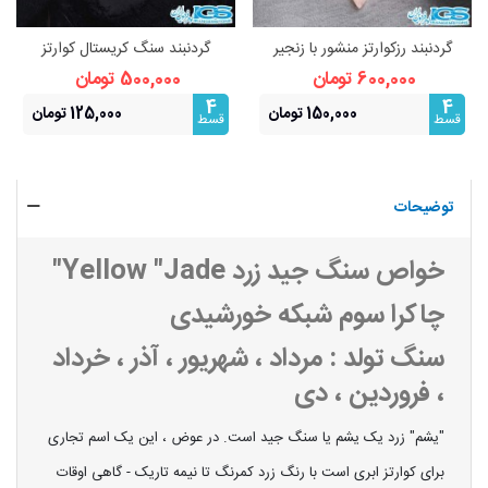
گردنبند رزکوارتز منشور با زنجیر
گردنبند سنگ کریستال کوارتز
استیل
شاقول با زنجیر استیل
600,000 تومان
500,000 تومان
4
4
150,000 تومان
125,000 تومان
قسط
قسط
توضیحات
خواص سنگ جید زرد Yellow "Jade"
چاکرا سوم شبکه خورشیدی
سنگ تولد : مرداد ، شهریور ، آذر ، خرداد
، فروردین ، دی
"یشم" زرد یک یشم یا سنگ جید است. در عوض ، این یک اسم تجاری
برای کوارتز ابری است با رنگ زرد کمرنگ تا نیمه تاریک - گاهی اوقات