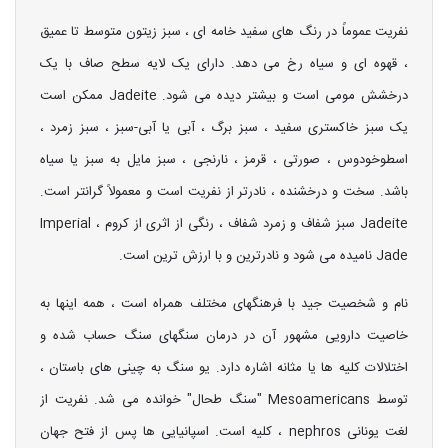
نفریت عموماً در رنگ های سفید خامه ای ، سبز زیتون متوسط ​​تا عمیق
، قهوه ای و سیاه رخ می دهد. دارای یک لایه سطح صاف با یک
درخشش مومی است و بیشتر دیده می شود. Jadeite ممکن است
یک سبز خاکستری سفید ، سبز برگ ، آبی یا آبی-سبز ، سبز زمرد ،
اسطوخودوس ، صورتی ، قرمز ، نارنجی ، سبز مایل به سبز یا سیاه
باشد. سخت و درخشنده ، نادرتر از نفریت است و معمولاً گرانتر است.
Jadeite سبز شفاف و زمرد شفاف ، رنگی از اثری از کروم ، Imperial
Jade نامیده می شود و نادرترین و با ارزش ترین است.
نام و شخصیت جید با فرهنگهای مختلف همراه است ، همه اینها به
خاصیت دارویی مشهور آن در درمان سنگهای سنگ حساب شده و
اختلالات کلیه ها یا مثانه اشاره دارد. یو سنگ به چینی های باستان ،
توسط Mesoamericans "سنگ طحال" خوانده می شد. نفریت از
لغت یونانی nephros ، کلیه است. اسپانیایی ها پس از فتح جهان