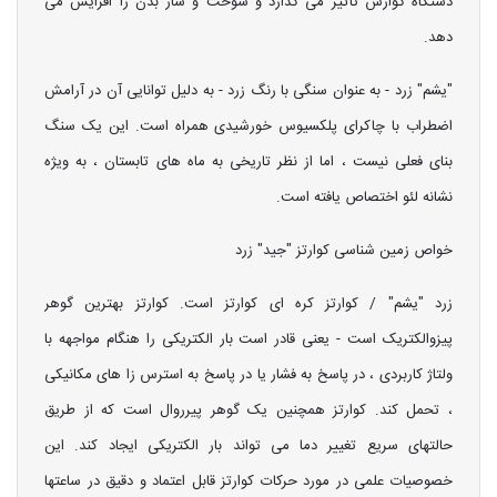
دستگاه گوارش تأثیر می گذارد و سوخت و ساز بدن را افزایش می
دهد.
"یشم" زرد - به عنوان سنگی با رنگ زرد - به دلیل توانایی آن در آرامش
اضطراب با چاکرای پلکسیوس خورشیدی همراه است. این یک سنگ
بنای فعلی نیست ، اما از نظر تاریخی به ماه های تابستان ، به ویژه
نشانه لئو اختصاص یافته است.
خواص زمین شناسی کوارتز "جید" زرد
زرد "یشم" / کوارتز کره ای کوارتز است. کوارتز بهترین گوهر
پیزوالکتریک است - یعنی قادر است بار الکتریکی را هنگام مواجهه با
ولتاژ کاربردی ، در پاسخ به فشار یا در پاسخ به استرس زا های مکانیکی
، تحمل کند. کوارتز همچنین یک گوهر پیرروال است که از طریق
حالتهای سریع تغییر دما می تواند بار الکتریکی ایجاد کند. این
خصوصیات علمی در مورد حرکات کوارتز قابل اعتماد و دقیق در ساعتها