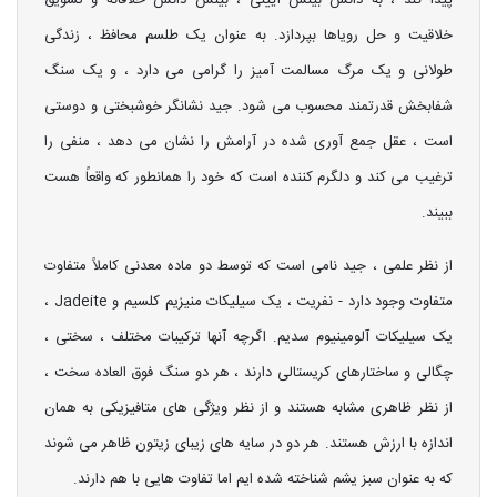
پیدا کند ، به دانش بینش آیینی ، بینش دانش خلاقانه و تشویق
خلاقیت و حل رویاها بپردازد. به عنوان یک طلسم محافظ ، زندگی
طولانی و یک مرگ مسالمت آمیز را گرامی می دارد ، و یک سنگ
شفابخش قدرتمند محسوب می شود. جید نشانگر خوشبختی و دوستی
است ، عقل جمع آوری شده در آرامش را نشان می دهد ، منفی را
ترغیب می کند و دلگرم کننده است که خود را همانطور که واقعاً هست
ببیند.
از نظر علمی ، جید نامی است که توسط دو ماده معدنی کاملاً متفاوت
متفاوت وجود دارد - نفریت ، یک سیلیکات منیزیم کلسیم و Jadeite ،
یک سیلیکات آلومینیوم سدیم. اگرچه آنها ترکیبات مختلف ، سختی ،
چگالی و ساختارهای کریستالی دارند ، هر دو سنگ فوق العاده سخت ،
از نظر ظاهری مشابه هستند و از نظر ویژگی های متافیزیکی به همان
اندازه با ارزش هستند. هر دو در سایه های زیبای زیتون ظاهر می شوند
که به عنوان سبز یشم شناخته شده ایم اما تفاوت هایی با هم دارند.