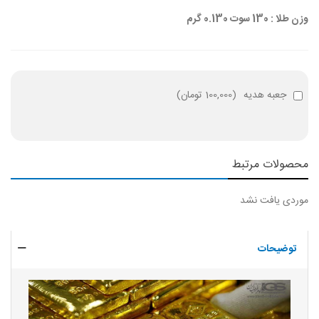
وزن طلا : 130 سوت 0.130 گرم
جعبه هدیه
(
100,000 تومان
)
محصولات مرتبط
موردی یافت نشد
توضیحات