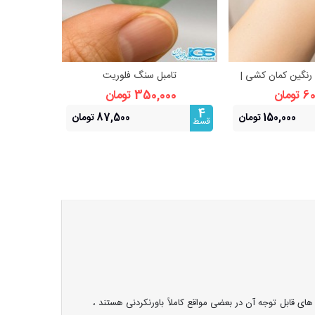
رنگین کمان کشی |
تامبل سنگ فلوریت
گردنبند س
هده بیشتر
مشاهده بیشتر
مش و انرژی مثبت
ومان
350,000 تومان
000
4
4
150,000 تومان
87,500 تومان
قسط
قسط
ی قابل توجه آن در بعضی مواقع کاملاً باورنکردنی هستند ،