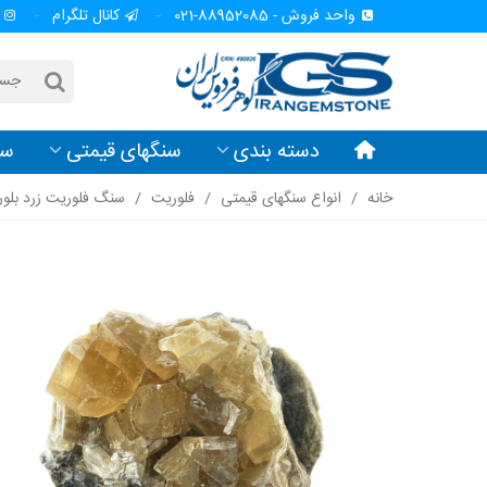
واحد فروش - 88952085-021
کانال تلگرام
دسته بندی
سنگهای قیمتی
سن
خانه
/
انواع سنگهای قیمتی
/
فلوریت
/
سنگ فلوریت زرد بلور