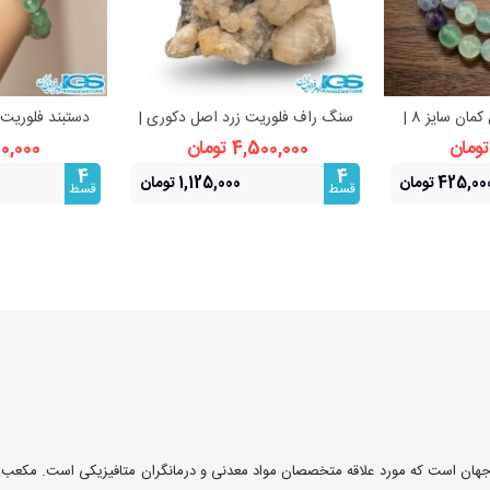
ریسه فلوریت رنگین‌ کمان سایز 8 |
سنگ راف فلوریت زرد اصل دکوری |
دستبند فلوریت 
بیشتر
مشاهده بیشتر
مشا
تمرکز
تعادل، آرامش و درخشندگی
زیبایی، آرا
4,500,000 تومان
600,000 ت
4
4
425,00 تومان
1,125,000 تومان
قسط
قسط
جهان است که مورد علاقه متخصصان مواد معدنی و درمانگران متافیزیکی است. مکعب ها