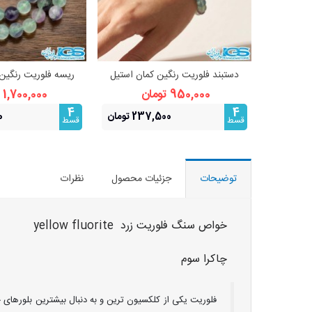
دستبند فلوریت رنگین کمان استیل
مشاهده بیشتر
مشاهده 
فری سایز
نظم ذهنی و 
950,000 تومان
1,700,000 تومان
4
4
237,500 تومان
0
قسط
قسط
توضیحات
جزئیات محصول
نظرات
خواص سنگ فلوریت زرد yellow fluorite
چاکرا سوم
فلوریت یکی از کلکسیون ترین و به دنبال بیشترین بلورهای 