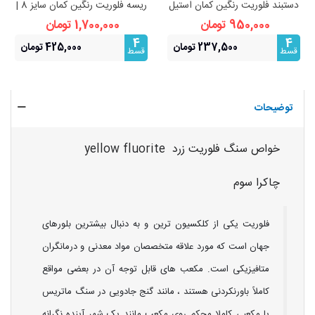
دستبند فلوریت رنگین کمان استیل
ریسه فلوریت رنگین‌ کمان سایز 8 |
فری سایز
نظم ذهنی و تمرکز
950,000 تومان
1,700,000 تومان
4
4
237,500 تومان
425,000 تومان
قسط
قسط
توضیحات
خواص سنگ فلوریت زرد yellow fluorite
چاکرا سوم
فلوریت یکی از کلکسیون ترین و به دنبال بیشترین بلورهای
جهان است که مورد علاقه متخصصان مواد معدنی و درمانگران
متافیزیکی است. مکعب های قابل توجه آن در بعضی مواقع
کاملاً باورنکردنی هستند ، مانند گنج جادویی در سنگ ماتریس
یا مکعبی کاملا محکم روی مکعب مانند یک شهر آینده نگرانه