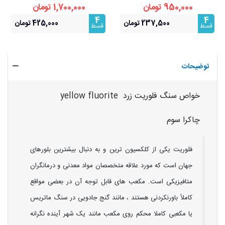
فری سایز
نظم ذهنی و تمرکز
950,000 تومان
1,700,000 تومان
4
4
237,500 تومان
425,000 تومان
قسط
قسط
توضیحات
خواص سنگ فلوریت زرد yellow fluorite
چاکرا سوم
فلوریت یکی از کلکسیون ترین و به دنبال بیشترین بلورهای
جهان است که مورد علاقه متخصصان مواد معدنی و درمانگران
متافیزیکی است. مکعب های قابل توجه آن در بعضی مواقع
کاملاً باورنکردنی هستند ، مانند گنج جادویی در سنگ ماتریس
یا مکعبی کاملا محکم روی مکعب مانند یک شهر آینده نگرانه