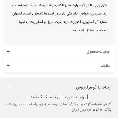
انتهای بلورها در اثر حرارت شارژ الکتریسیته می‌دهد. دارای لومینسانس
زرد، سبزدارد. خواص الکتریکی دارد. در اسیدها نامحلول است. کانیهای
مشابه آن آمفیبول، آکتینوت، ریه بکیت، بریل و آندالوزیت به اروپا
بوده‌است مشتق شده است
جزئیات محصول
نظرات
ارتباط با گوهرفردوس
[ برای تماس تلفنی با ما کلیک کنید ]
آدرس شعبه مرکز :
تهران کارگر شمالی نرسیده به چهارراه فاطمی بازارچه لاله
پلاک 51 گوهر فردوس ایران