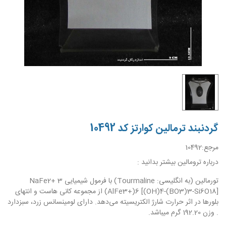
گردنبند ترمالین کوارتز کد 10492
مرجع:
10492
درباره ترومالین بیشتر بدانید :
تورمالین (به انگلیسی: Tourmaline) با فرمول شیمیایی NaFe2+ 3
(AlFe3+)6 [(OH)4-(BO3)3-Si6O18] از مجموعه کانی هاست و انتهای
بلورها در اثر حرارت شارژ الکتریسیته می‌دهد. دارای لومینسانس زرد، سبزدارد
. وزن 192.20 گرم میباشد.