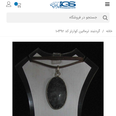
0
خانه
/
گردنبند ترمالین کوارتز کد 10492