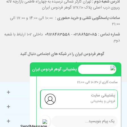
آدرس شعبه دوم :
تهران کارگر شمالی نرسیده به چهارراه فاطمی بازارچه لاله
ربروی درب اصلی پلاک 127/10 گوهر فردوس ایران
ساعات پاسخگویی تلفنی و خرید حضوری :
10:00 الی 14:00 و 17:00 الی
21:00
شماره تماس :
02188952085
-
09128483558
داخلی 102 ارتباط با شعبه
دوم
گوهر فردوس ایران را در شبکه های اجتماعی دنبال کنید
پشتیبانی گوهر فردوس ایران
ساعت کاری از 10:30 الی 21:00
حساب کاربری
پشتیبانی سایت
فروش و پشتیبانی
راهنمای مشتریان
دسته‌بندی‌های پرطرفدار