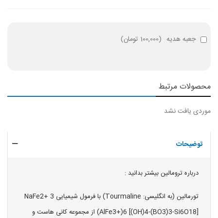
جعبه هدیه
(
100,000 تومان
)
محصولات مرتبط
موردی یافت نشد
توضیحات
درباره ترومالین بیشتر بدانید :
تورمالین (به انگلیسی: Tourmaline) با فرمول شیمیایی NaFe2+ 3
(AlFe3+)6 [(OH)4-(BO3)3-Si6O18] از مجموعه کانی هاست و