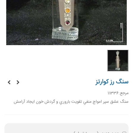
سنگ رز کوارتز
مرجع:
11336
سنگ عشق سپر امواج منفي تقويت باروري و گردش خون ايجاد آرامش