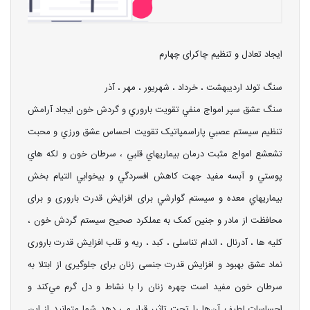
ایجاد تعادل و تنظیم چاکرای چهارم
سنگ تولد اردیبهشت ، خرداد ، شهریور ، مهر ، آذر
سنگ عشق سپر امواج منفي تقويت باروري و گردش خون ايجاد آرامش
تنظيم سيستم عصبي پاراسمپاتيک تقویت احساس عشق ورزي و محبت
تشعشع امواج مثبت درمان بيماريهاي قلبي ، سرطان خون و لکه هاي
پوستي و آبسه مفيد جهت کاهش افسردگي و بيخوابي التيام بخش
بيماريهاي معده و سيستم گوارشي برای افزایش قدرت باروری و برای
محافظت از مادر و جنین کمک به عملکرد صحیح سیستم گردش خون ،
کلیه ها ، آدرنال ، اندام تناسلی ، کبد ، ریه و قلب افزایش قدرت باروری
نماد عشق بهبود و افزایش قدرت جنسی زنان برای جلوگیری از ابتلا به
سرطان خون مفید است چهره زنان را با نشاط و دل گرم مي‌كند و
احساسات لطيف آن‌ها را تحت تاثير قرار مي دهد شما متوانيد از اين